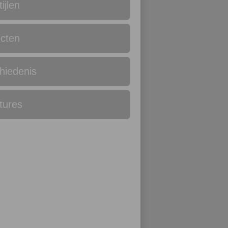
tijlen
ecten
hiedenis
tures