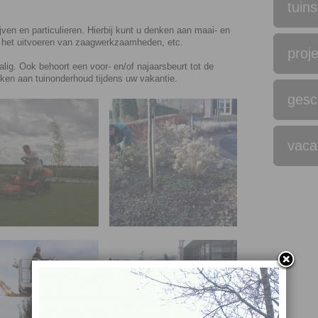
tuins
jven en particulieren. Hierbij kunt u denken aan maai- en
, het uitvoeren van zaagwerkzaamheden, etc.
proj
lig. Ook behoort een voor- en/of najaarsbeurt tot de
nken aan tuinonderhoud tijdens uw vakantie.
gesc
vaca