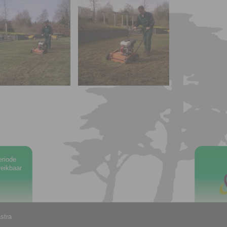
eriode
eikbaar
stra