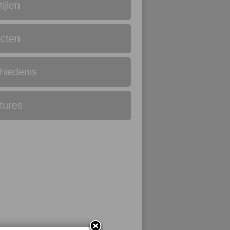
tijlen
ecten
hiedenis
tures