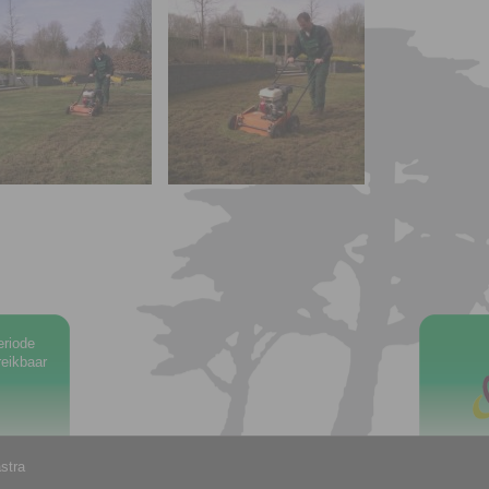
eriode
eikbaar
stra